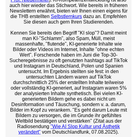
auch hier wieder das Stichwort. Wie bereits in früheren
Newslettern erwähnt, bieten wir Ihnen einen eigens für
die THB erstellten
Selbstlernkurs
dazu an. Empfehlen
Sie diesen auch gern Ihren Studierenden.
Kennen Sie bereits den Begriff "KI slop"? Damit meint
man KI-"Schlamm", also Spam, Müll, meist
massenhafte, "flutende", KI-generierte Inhalte wie
Bilder oder Videos im Internet, Inhalte "ohne echten
Wert". Forschende haben im Juni die Top-30-
Sucheregebnisse zu oft genutzten hashtags auf TikTok
und Instagram in Deutschland, Polen und Spanien
untersucht. Im Ergebnis stellten sie fest: in den
untersuchten Ländern waren auf TikTok
durchschnittlich 25% der erstellten Inhalte teilweise
oder vollständig KI-generiert, auf Instagram waren 5%
der analysierten Inhalte synthetisch. Bei vielen KI-
generierten Bildern gehe es dabei nicht um
Desinformation und Täuschung, sondern v. a. darum,
Bilder im Kopf zu verankern. "Es geht darum Leute mit
Bildern zu versorgen, die im Grunde ihr gefühltes
Weltbild bestätigen und verstärken" (Zitat aus der
Radiosendung
"Wie AI Slop Kultur und Ästhetik
verändert"
vom Deutschlandfunk, 07.08.2025).