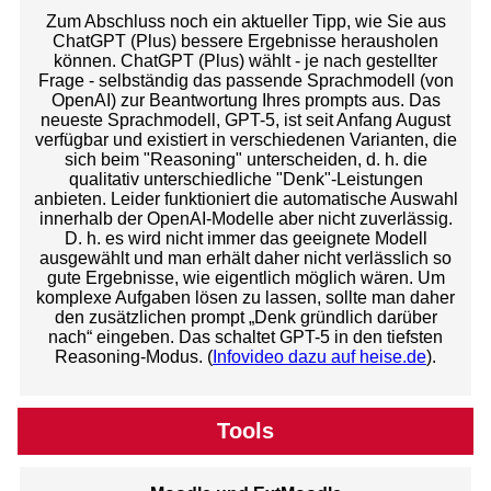
Zum Abschluss noch ein aktueller Tipp, wie Sie aus
ChatGPT (Plus) bessere Ergebnisse herausholen
können. ChatGPT (Plus) wählt - je nach gestellter
Frage - selbständig das passende Sprachmodell (von
OpenAI) zur Beantwortung Ihres prompts aus. Das
neueste Sprachmodell, GPT-5, ist seit Anfang August
verfügbar und existiert in verschiedenen Varianten, die
sich beim "Reasoning" unterscheiden, d. h. die
qualitativ unterschiedliche "Denk"-Leistungen
anbieten. Leider funktioniert die automatische Auswahl
innerhalb der OpenAI-Modelle aber nicht zuverlässig.
D. h. es wird nicht immer das geeignete Modell
ausgewählt und man erhält daher nicht verlässlich so
gute Ergebnisse, wie eigentlich möglich wären. Um
komplexe Aufgaben lösen zu lassen, sollte man daher
den zusätzlichen prompt „Denk gründlich darüber
nach“ eingeben. Das schaltet GPT-5 in den tiefsten
Reasoning-Modus. (
Infovideo dazu auf heise.de
).
Tools