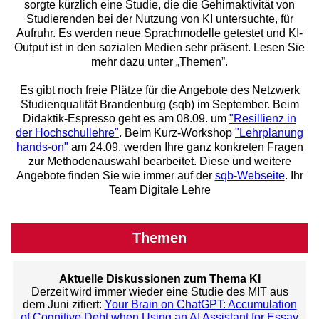
sorgte kürzlich eine Studie, die die Gehirnaktivität von
Studierenden bei der Nutzung von KI untersuchte, für
Aufruhr. Es werden neue Sprachmodelle getestet und KI-
Output ist in den sozialen Medien sehr präsent. Lesen Sie
mehr dazu unter „Themen”.
Es gibt noch freie Plätze für die Angebote des Netzwerk
Studienqualität Brandenburg (sqb) im September. Beim
Didaktik-Espresso geht es am 08.09. um
"Resillienz in
der Hochschullehre"
. Beim Kurz-Workshop
"Lehrplanung
hands-on"
am 24.09. werden Ihre ganz konkreten Fragen
zur Methodenauswahl bearbeitet. Diese und weitere
Angebote finden Sie wie immer auf der
sqb-Webseite
. Ihr
Team Digitale Lehre
Themen
Aktuelle Diskussionen zum Thema KI
Derzeit wird immer wieder eine Studie des MIT aus
dem Juni zitiert:
Your Brain on ChatGPT: Accumulation
of Cognitive Debt when Using an AI Assistant for Essay