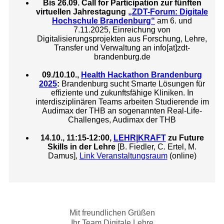
Bis 26.09. Call for Participation zur fünften
virtuellen Jahrestagung
„ZDT-Forum: Digitale
Hochschule Brandenburg“
am 6. und
7.11.2025, Einreichung von
Digitalisierungsprojekten aus Forschung, Lehre,
Transfer und Verwaltung an info[at]zdt-
brandenburg.de
09./10.10.,
Health Hackathon Brandenburg
2025
:
Brandenburg sucht Smarte Lösungen für
effiziente und zukunftsfähige Kliniken. In
interdisziplinären Teams arbeiten Studierende im
Audimax der THB an sogenannten Real-Life-
Challenges, Audimax der THB
14.10., 11:15-12:00,
LEHR|KRAFT
zu Future
Skills in der Lehre
[B. Fiedler, C. Ertel, M.
Damus],
Link Veranstaltungsraum
(online)
Mit freundlichen Grüßen
Ihr Team Digitale Lehre