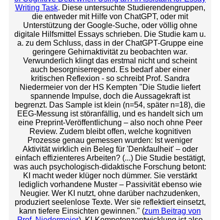
Writing Task
. Diese untersuchte Studierendengruppen,
die entweder mit Hilfe von ChatGPT, oder mit
Unterstützung der Google-Suche, oder völlig ohne
digitale Hilfsmittel Essays schrieben. Die Studie kam u.
a. zu dem Schluss, dass in der ChatGPT-Gruppe eine
geringere Gehirnaktivität zu beobachten war.
Verwunderlich klingt das erstmal nicht und scheint
auch besorgniserregend. Es bedarf aber einer
kritischen Reflexion - so schreibt Prof. Sandra
Niedermeier von der HS Kempten "Die Studie liefert
spannende Impulse, doch die Aussagekraft ist
begrenzt. Das Sample ist klein (n=54, später n=18), die
EEG-Messung ist störanfällig, und es handelt sich um
eine Preprint-Veröffentlichung – also noch ohne Peer
Review. Zudem bleibt offen, welche kognitiven
Prozesse genau gemessen wurden: Ist weniger
Aktivität wirklich ein Beleg für 'Denkfaulheit' – oder
einfach effizienteres Arbeiten? (...) Die Studie bestätigt,
was auch psychologisch-didaktische Forschung betont:
KI macht weder klüger noch dümmer. Sie verstärkt
lediglich vorhandene Muster – Passivität ebenso wie
Neugier. Wer KI nutzt, ohne darüber nachzudenken,
produziert seelenlose Texte. Wer sie reflektiert einsetzt,
kann tiefere Einsichten gewinnen." (
zum Beitrag von
Prof. Niedermeier
). KI-Kompetenzentwicklung ist also