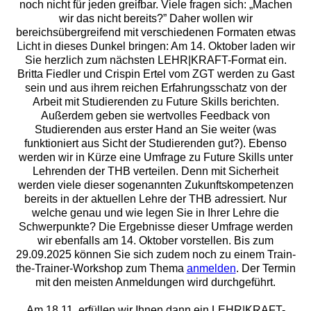
noch nicht für jeden greifbar. Viele fragen sich: „Machen
wir das nicht bereits?” Daher wollen wir
bereichsübergreifend mit verschiedenen Formaten etwas
Licht in dieses Dunkel bringen: Am 14. Oktober laden wir
Sie herzlich zum nächsten LEHR|KRAFT-Format ein.
Britta Fiedler und Crispin Ertel vom ZGT werden zu Gast
sein und aus ihrem reichen Erfahrungsschatz von der
Arbeit mit Studierenden zu Future Skills berichten.
Außerdem geben sie wertvolles Feedback von
Studierenden aus erster Hand an Sie weiter (was
funktioniert aus Sicht der Studierenden gut?). Ebenso
werden wir in Kürze eine Umfrage zu Future Skills unter
Lehrenden der THB verteilen. Denn mit Sicherheit
werden viele dieser sogenannten Zukunftskompetenzen
bereits in der aktuellen Lehre der THB adressiert. Nur
welche genau und wie legen Sie in Ihrer Lehre die
Schwerpunkte? Die Ergebnisse dieser Umfrage werden
wir ebenfalls am 14. Oktober vorstellen. Bis zum
29.09.2025 können Sie sich zudem noch zu einem Train-
the-Trainer-Workshop zum Thema
anmelden
. Der Termin
mit den meisten Anmeldungen wird durchgeführt.
Am 18.11. erfüllen wir Ihnen dann ein LEHR|KRAFT-