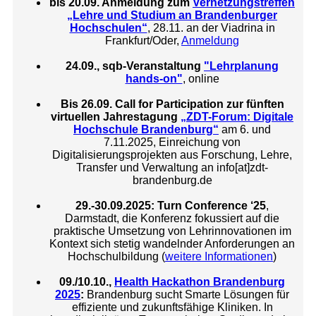
bis 20.09. Anmeldung zum
Vernetzungstreffen
„Lehre und Studium an Brandenburger
Hochschulen“
, 28.11. an der Viadrina in
Frankfurt/Oder,
Anmeldung
24.09., sqb-Veranstaltung
"Lehrplanung
hands-on"
, online
Bis 26.09. Call for Participation zur fünften
virtuellen Jahrestagung
„ZDT-Forum: Digitale
Hochschule Brandenburg“
am 6. und
7.11.2025, Einreichung von
Digitalisierungsprojekten aus Forschung, Lehre,
Transfer und Verwaltung an info[at]zdt-
brandenburg.de
29.-30.09.2025: Turn Conference ‘25
,
Darmstadt, die Konferenz fokussiert auf die
praktische Umsetzung von Lehrinnovationen im
Kontext sich stetig wandelnder Anforderungen an
Hochschulbildung (
weitere Informationen
)
09./10.10.,
Health Hackathon Brandenburg
2025
:
Brandenburg sucht Smarte Lösungen für
effiziente und zukunftsfähige Kliniken. In