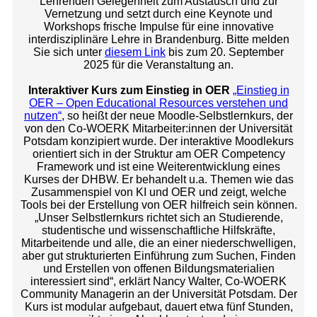
Lehrenden Gelegenheit zum Austausch und zur
Vernetzung und setzt durch eine Keynote und
Workshops frische Impulse für eine innovative
interdisziplinäre Lehre in Brandenburg. Bitte melden
Sie sich unter
diesem Link
bis zum 20. September
2025 für die Veranstaltung an.
Interaktiver Kurs zum Einstieg in OER
„Einstieg in
OER – Open Educational Resources verstehen und
nutzen“
, so heißt der neue Moodle-Selbstlernkurs, der
von den Co-WOERK Mitarbeiter:innen der Universität
Potsdam konzipiert wurde. Der interaktive Moodlekurs
orientiert sich in der Struktur am OER Competency
Framework und ist eine Weiterentwicklung eines
Kurses der DHBW. Er behandelt u.a. Themen wie das
Zusammenspiel von KI und OER und zeigt, welche
Tools bei der Erstellung von OER hilfreich sein können.
„Unser Selbstlernkurs richtet sich an Studierende,
studentische und wissenschaftliche Hilfskräfte,
Mitarbeitende und alle, die an einer niederschwelligen,
aber gut strukturierten Einführung zum Suchen, Finden
und Erstellen von offenen Bildungsmaterialien
interessiert sind“, erklärt Nancy Walter, Co-WOERK
Community Managerin an der Universität Potsdam. Der
Kurs ist modular aufgebaut, dauert etwa fünf Stunden,