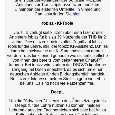
für ein Stundenkontingent der Software f4x. Eine
Anleitung zur Transkriptionssoftware und zum
Einbinden der erstellten Untertitel in Vimeo und
Camtasia finden Sie
hier
.
fobizz - KI-Tools
Die THB verfügt seit kurzem über eine Lizenz des
Anbieters fobizz für bis zu 39 Nutzende der THB für 2
Jahre. Diese Lizenz bietet vollen Zugriff auf fobizz
Tools für die Lehre, inkl. der fobizz KI-Assistenz. D.h. es
kann beispielsweise ein KI-Sprachassistent genutzt
werden - das funktioniert genauso wie sicherlich etliche
von Ihnen das bereits vom bekannteren ChatGPT
kennen. Bei fobizz wird zudem der DSGVO-konforme
Umgang mit Daten erleichtert, da es sich um einen
deutschen Anbieter für den Bildungsbereich handelt.
Bei Lizenz-Interesse melden Sie sich gern weiterhin
bei uns! Es sind noch viele Lizenzen frei.
DeepL
Um die "Advanced"-Lizenzen des Übersetzungstools
DeepL für die Lehre nutzen zu können, melden
Lehrende aus den Fachbereichen sich bitte bei Anika
Kettelhake oder Sebastian Lopez Castellanos