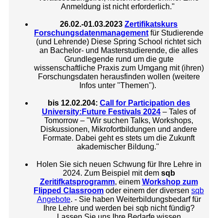
Anmeldung ist nicht erforderlich."
26.02.-01.03.2023
Zertifikatskurs
Forschungsdatenmanagement
für Studierende
(und Lehrende) Diese Spring School richtet sich
an Bachelor- und Masterstudierende, die alles
Grundlegende rund um die gute
wissenschaftliche Praxis zum Umgang mit (ihren)
Forschungsdaten herausfinden wollen (weitere
Infos unter "Themen").
bis 12.02.204:
Call for Participation des
University:Future Festivals 2024
– Tales of
Tomorrow – "Wir suchen Talks, Workshops,
Diskussionen, Mikrofortbildungen und andere
Formate. Dabei geht es stets um die Zukunft
akademischer Bildung."
Holen Sie sich neuen Schwung für Ihre Lehre in
2024. Zum Beispiel mit dem
sqb
Zeritifkatsprogramm
, einem
Workshop zum
Flipped Classroom
oder einem der diversen
sqb
Angebote
. - Sie haben Weiterbildungsbedarf für
Ihre Lehre und werden bei sqb nicht fündig?
Lassen Sie uns Ihre Bedarfe wissen