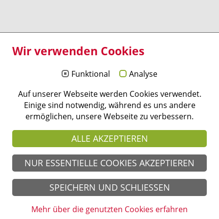
Kontakt - Anfahrt
Impressum
Wir verwenden Cookies
Datenschutz
Barrierefreiheit
Funktional
Analyse
Hochschulbibliothek
Webmail
Auf unserer Webseite werden Cookies verwendet.
Mediathek
Einige sind notwendig, während es uns andere
Moodle
ermöglichen, unsere Webseite zu verbessern.
Personen
Alumninetzwerk
ALLE AKZEPTIEREN
Stellenausschreibungen
Campus Management
NUR ESSENTIELLE COOKIES AKZEPTIEREN
IT Services
SOCIAL MEDIA
SPEICHERN UND SCHLIESSEN
Folgen Sie uns in den sozialen Medien
Mehr über die genutzten Cookies erfahren