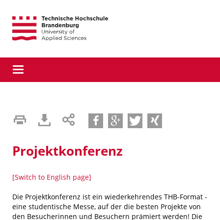
Direkt
Direkt
Direkt
zur
zum
zur
Hauptnavigation
Inhalt
Suche
Toggle
navigation
teilen
teilen
tweet
teilen
Projektkonferenz
[Switch to English page]
Die Projektkonferenz ist ein wiederkehrendes THB-Format -
eine studentische Messe, auf der die besten Projekte von
den Besucherinnen und Besuchern prämiert werden! Die