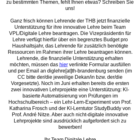
zu bestimmten Themen, fehlt Ihnen etwas? Schreiben Sie
uns!
Ganz frisch können Lehrende der THB jetzt finanzielle
Unterstützung für ihre innovative Lehre beim Team
VPL/Digitale Lehre beantragen. Die Vizepräsidentin für
Lehre verfügt hierfür über ein begrenztes Budget pro
Haushaltsjahr, das Lehrende für zusätzlich benötigte
Ressourcen im Rahmen ihrer Lehre beantragen können.
Lehrende, die finanzielle Unterstützung erhalten
möchten, müssen das
hier
verlinkte Formular ausfüllen
und per Email an diglehre[at]th-brandenburg senden (im
CC bitte der/die jeweilige Dekan/in bzw. der/die
Vorgesetzte). Noch im Juni erhalten bereits die ersten
zwei innovativen Lehrprojekte eine Unterstützung: KI-
basierte Automatisierung von Prüfungen im
Hochschulbereich – ein Lehr-Lern-Experiment von Prof.
Katharina Frosch und der KI-Lerntutor StudyBuddy von
Prof. André Nitze. Aber auch nicht-digitale innovative
Lehrprojekte sind ausdrücklich aufgefordert sich zu
bewerben!
Ihr Team Digitale Lehre