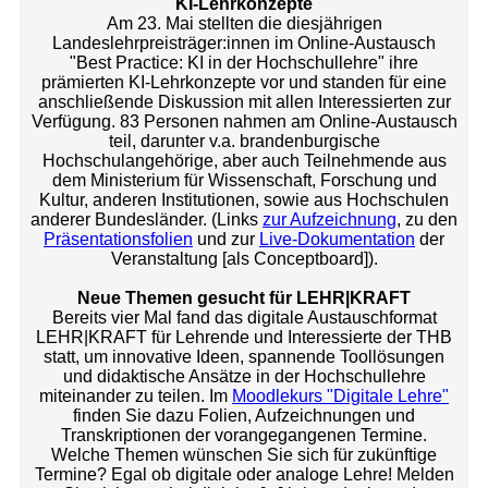
KI-Lehrkonzepte
Am 23. Mai stellten die diesjährigen
Landeslehrpreisträger:innen im Online-Austausch
"Best Practice: KI in der Hochschullehre" ihre
prämierten KI-Lehrkonzepte vor und standen für eine
anschließende Diskussion mit allen Interessierten zur
Verfügung. 83 Personen nahmen am Online-Austausch
teil, darunter v.a. brandenburgische
Hochschulangehörige, aber auch Teilnehmende aus
dem Ministerium für Wissenschaft, Forschung und
Kultur, anderen Institutionen, sowie aus Hochschulen
anderer Bundesländer. (Links
zur Aufzeichnung
, zu den
Präsentationsfolien
und zur
Live-Dokumentation
der
Veranstaltung [als Conceptboard]).
Neue Themen gesucht für LEHR|KRAFT
Bereits vier Mal fand das digitale Austauschformat
LEHR|KRAFT für Lehrende und Interessierte der THB
statt, um innovative Ideen, spannende Toollösungen
und didaktische Ansätze in der Hochschullehre
miteinander zu teilen. Im
Moodlekurs "Digitale Lehre"
finden Sie dazu Folien, Aufzeichnungen und
Transkriptionen der vorangegangenen Termine.
Welche Themen wünschen Sie sich für zukünftige
Termine? Egal ob digitale oder analoge Lehre! Melden