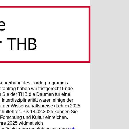
sschreibung des Förderprogramms
erantrag haben wir fristgerecht Ende
n Sie der THB die Daumen für eine
nterdisziplinarität waren einige der
urger Wissenschaftspreise (Lehre) 2025
schullehre". Bis 14.02.2025 können Sie
 Forschung und Kultur einreichen.
hre 2025 widmet sich
men möchte, dem empfehlen wir den
sqb-