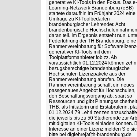
generative KI-Tools in den Fokus. Das e-
Learning-Netzwerk Brandenburg (eBB)
startete daraufhin im Frühjahr 2024 eine
Umfrage zu KI-Toolbedarfen
brandenburgischer Lehrender. Acht
brandenburgische Hochschulen nahme
daran teil. Im Ergebnis entsteht nun, unte
Federführung der TH Brandenburg, eine
Rahmenvereinbarung für Softwarelizenz
generativer KI-Tools mit dem
Toolplattformanbieter fobizz. Ab
voraussichtlich 01.12.2024 können zehn
bezugsberechtigte brandenburgische
Hochschulen Lizenzpakete aus der
Rahmenvereinbarung abrufen. Die
Rahmenvereinbarung schafft ein neues
passgenaues Angebot für Hochschulen, 
den Beschaffungsvorgang ab, spart so
Ressourcen und gibt Planungssicherheit
THB, als Initiatorin und Erstabruferin, pla
01.12.2024 79 Lehrlizenzen anzuschaffe
die jeweils bis zu 50 Studierende zur Arb
mit digitalen KI-Tools einladen können. 
Interesse an einer Lizenz melden Sie si
bitte bei diglehre[at]th-brandenburg.de