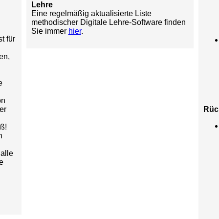
Lehre
Eine regelmäßig aktualisierte Liste
methodischer Digitale Lehre-Software finden
Sie immer
hier
.
t für
en,
e
on
er
Rüc
ß!
n
alle
e