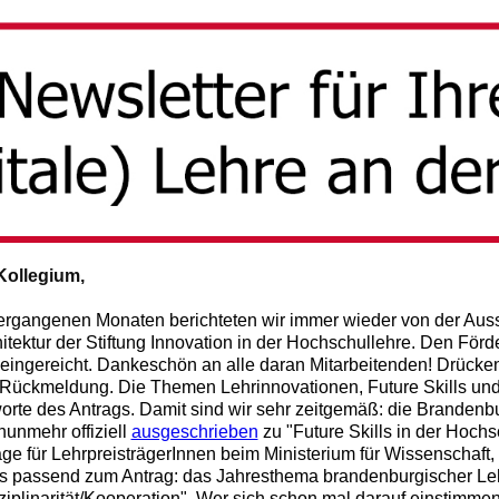
Kollegium,
vergangenen Monaten berichteten wir immer wieder von der Au
itektur der Stiftung Innovation in der Hochschullehre. Den Förd
eingereicht. Dankeschön an alle daran Mitarbeitenden! Drücke
 Rückmeldung. Die Themen Lehrinnovationen, Future Skills und I
rte des Antrags. Damit sind wir sehr zeitgemäß: die Brandenb
unmehr offiziell
ausgeschrieben
zu "Future Skills in der Hoch
ge für LehrpreisträgerInnen beim Ministerium für Wissenschaft,
ls passend zum Antrag: das Jahresthema brandenburgischer Le
sziplinarität/Kooperation". Wer sich schon mal darauf einstim