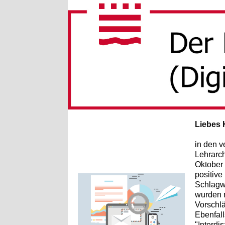
Liebes 
in den 
Lehrarch
Oktober 
positive
Schlagwo
wurden n
Vorschlä
Ebenfal
"Interdi