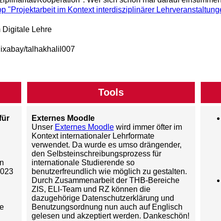
 "Projektarbeit im Kontext interdisziplinärer Lehrveranstaltung
 Digitale Lehre
Pixabay/talhakhalil007
Tools
für
Externes Moodle
Unser
Externes Moodle
wird immer öfter im
Kontext internationaler Lehrformate
verwendet. Da wurde es umso drängender,
den Selbsteinschreibungsprozess für
n
internationale Studierende so
2023
benutzerfreundlich wie möglich zu gestalten.
Durch Zusammenarbeit der THB-Bereiche
ZIS, ELI-Team und RZ können die
dazugehörige Datenschutzerklärung und
ve
Benutzungsordnung nun auch auf Englisch
gelesen und akzeptiert werden. Dankeschön!