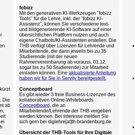
fobizz
Mit den generativen KI-Werkzeugen "fobizz
Tools" für die Lehre, inkl. der "fobizz KI-
Assistenz", können Sie verschiedene text-
n
und bildgenerierende KI-Software auf einer
r
übersichtlichen Plattform nutzen und auch
eigene Chatbots/KI-Assistenten erstellen. Die
en
THB verfügt über Lizenzen für Lehrende und
Mitarbeitende, die dann jeweils bis zu 35
Studierende (mit der neuen
Rahmenvereinbarung ab vorauss. 01.12.
sogar bis zu 50 Studierende) zur Mitarbeit
einladen können. Eine
aktualisierte Anleitung
haben wir für Sie in Servity bereitgestellt.
kürzt
Conceptboard
Es gibt wieder 3 freie Business-Lizenzen des
. Die
kollaborativen Online-Whiteboards
nt ab
Conceptboard
, die an
n,
Mitarbeitende/Lehrende der THB vergeben
eit
werden können. Bei Interesse melden Sie
Bei
sich gern bei diglehre[at]th-brandenburg.de
ch
Übersicht der THB-Tools für Ihre Digitale