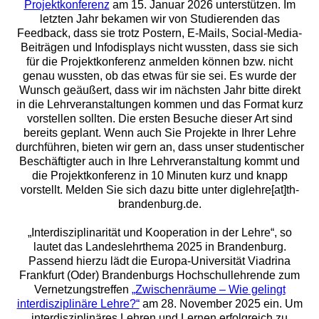
Projektkonferenz
am 15. Januar 2026 unterstützen. Im
letzten Jahr bekamen wir von Studierenden das
Feedback, dass sie trotz Postern, E-Mails, Social-Media-
Beiträgen und Infodisplays nicht wussten, dass sie sich
für die Projektkonferenz anmelden können bzw. nicht
genau wussten, ob das etwas für sie sei. Es wurde der
Wunsch geäußert, dass wir im nächsten Jahr bitte direkt
in die Lehrveranstaltungen kommen und das Format kurz
vorstellen sollten. Die ersten Besuche dieser Art sind
bereits geplant. Wenn auch Sie Projekte in Ihrer Lehre
durchführen, bieten wir gern an, dass unser studentischer
Beschäftigter auch in Ihre Lehrveranstaltung kommt und
die Projektkonferenz in 10 Minuten kurz und knapp
vorstellt. Melden Sie sich dazu bitte unter diglehre[at]th-
brandenburg.de.
„Interdisziplinarität und Kooperation in der Lehre“, so
lautet das Landeslehrthema 2025 in Brandenburg.
Passend hierzu lädt die Europa-Universität Viadrina
Frankfurt (Oder) Brandenburgs Hochschullehrende zum
Vernetzungstreffen
„Zwischenräume – Wie gelingt
interdisziplinäre Lehre?“
am 28. November 2025 ein. Um
interdisziplinäres Lehren und Lernen erfolgreich zu