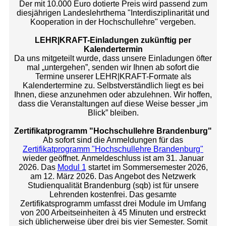
Der mit 10.000 Euro dotierte Preis wird passend zum
diesjährigen Landeslehrthema "Interdisziplinarität und
Kooperation in der Hochschullehre" vergeben.
LEHR|KRAFT-Einladungen zukünftig per
Kalendertermin
Da uns mitgeteilt wurde, dass unsere Einladungen öfter
mal „untergehen”, senden wir Ihnen ab sofort die
Termine unserer LEHR|KRAFT-Formate als
Kalendertermine zu. Selbstverständlich liegt es bei
Ihnen, diese anzunehmen oder abzulehnen. Wir hoffen,
dass die Veranstaltungen auf diese Weise besser „im
Blick” bleiben.
Zertifikatprogramm "Hochschullehre Brandenburg"
Ab sofort sind die Anmeldungen für das
Zertifikatprogramm "Hochschullehre Brandenburg"
wieder geöffnet. Anmeldeschluss ist am 31. Januar
2026. Das
Modul 1
startet im Sommersemester 2026,
am 12. März 2026. Das Angebot des Netzwerk
Studienqualität Brandenburg (sqb) ist für unsere
Lehrenden kostenfrei. Das gesamte
Zertifikatsprogramm umfasst drei Module im Umfang
von 200 Arbeitseinheiten à 45 Minuten und erstreckt
sich üblicherweise über drei bis vier Semester. Somit