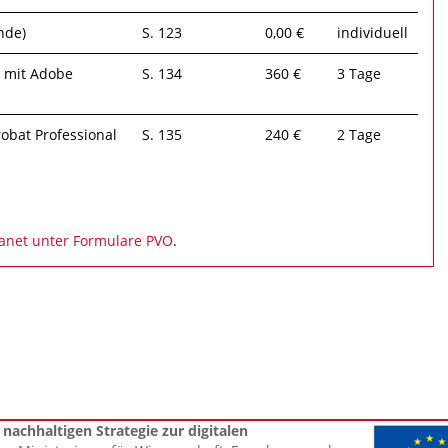
nde)
S. 123
0,00 €
individuell
n mit Adobe
S. 134
360 €
3 Tage
obat Professional
S. 135
240 €
2 Tage
ranet unter Formulare PVO
.
nachhaltigen Strategie zur digitalen