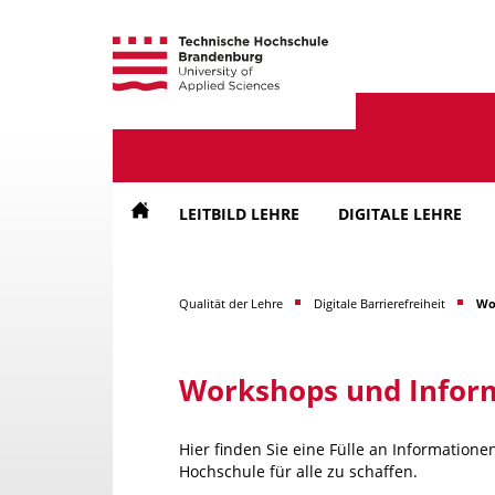
Direkt
Direkt
Direkt
zur
zum
zur
Hauptnavigation
Inhalt
Suche
LEITBILD LEHRE
DIGITALE LEHRE
Qualität der Lehre
Digitale Barrierefreiheit
Wo
Workshops und Infor
Hier finden Sie eine Fülle an Informatione
Hochschule für alle zu schaffen.