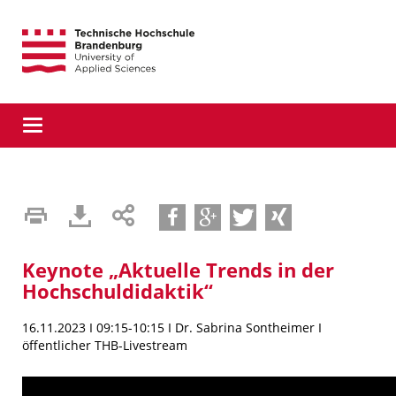
Direkt
Direkt
Direkt
zur
zum
zur
Hauptnavigation
Inhalt
Suche
Toggle
navigation
teilen
teilen
tweet
teilen
Keynote „Aktuelle Trends in der
Hochschuldidaktik“
16.11.2023 I 09:15-10:15 I Dr. Sabrina Sontheimer I
öffentlicher THB-Livestream