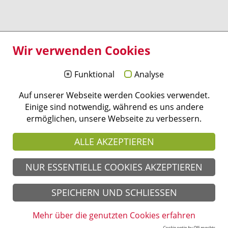
Kontakt - Anfahrt
Impressum
Wir verwenden Cookies
Datenschutz
Barrierefreiheit
Funktional
Analyse
Hochschulbibliothek
Webmail
Auf unserer Webseite werden Cookies verwendet.
Mediathek
Einige sind notwendig, während es uns andere
Moodle
ermöglichen, unsere Webseite zu verbessern.
Personen
Alumninetzwerk
ALLE AKZEPTIEREN
Stellenausschreibungen
Campus Management
NUR ESSENTIELLE COOKIES AKZEPTIEREN
IT Services
SOCIAL MEDIA
SPEICHERN UND SCHLIESSEN
Folgen Sie uns in den sozialen Medien
Mehr über die genutzten Cookies erfahren
Cookie optin by Olli machts